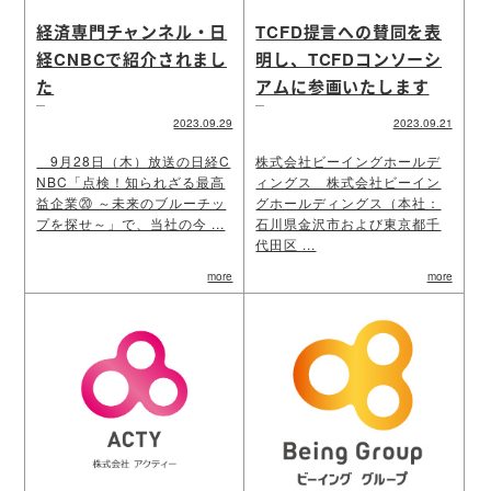
経済専門チャンネル・日
TCFD提言への賛同を表
経CNBCで紹介されまし
明し、TCFDコンソーシ
た
アムに参画いたします
2023.09.29
2023.09.21
9月28日（木）放送の日経C
株式会社ビーイングホールデ
NBC「点検！知られざる最高
ィングス 株式会社ビーイン
益企業⑳ ～未来のブルーチッ
グホールディングス（本社：
プを探せ～」で、当社の今 ...
石川県金沢市および東京都千
代田区 ...
more
more